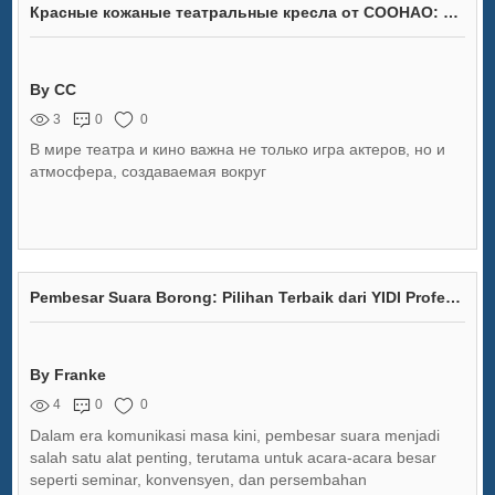
Красные кожаные театральные кресла от COOHAO: Идеальный Выбор для Вашего Интерьера
By CC
3
0
0
В мире театра и кино важна не только игра актеров, но и
атмосфера, создаваемая вокруг
Pembesar Suara Borong: Pilihan Terbaik dari YIDI Professional Speaker
By Franke
4
0
0
Dalam era komunikasi masa kini, pembesar suara menjadi
salah satu alat penting, terutama untuk acara-acara besar
seperti seminar, konvensyen, dan persembahan