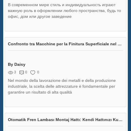
В современном мире стиль и индивидуальность играют
важную роль в оформлении любого пространства, будь то
офис, дом или другое заведение
Confronto tra Macchine per la Finitura Superficiale nel Settore Industriale
By Daisy
3
0
0
Nel mondo della lavorazione dei metalli e della produzione
industriale, la scelta delle attrezzature è fondamentale per
garantire un risultato di alta qualità
Otomatik Fren Lambası Montaj Hattı: Kendi Hattınızı Kurmak İster Misiniz?