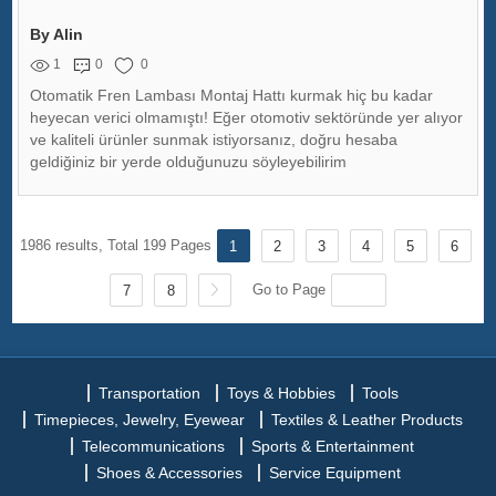
By Alin
1
0
0
Otomatik Fren Lambası Montaj Hattı kurmak hiç bu kadar
heyecan verici olmamıştı! Eğer otomotiv sektöründe yer alıyor
ve kaliteli ürünler sunmak istiyorsanız, doğru hesaba
geldiğiniz bir yerde olduğunuzu söyleyebilirim
1986 results, Total 199 Pages
1
2
3
4
5
6
Go to Page
7
8
Transportation
Toys & Hobbies
Tools
Timepieces, Jewelry, Eyewear
Textiles & Leather Products
Telecommunications
Sports & Entertainment
Shoes & Accessories
Service Equipment