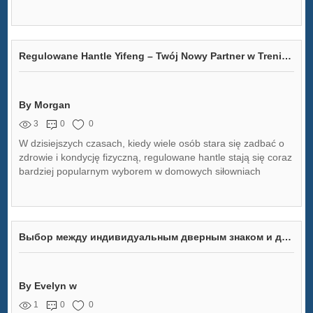
Regulowane Hantle Yifeng – Twój Nowy Partner w Treningu
By Morgan
3
0
0
W dzisiejszych czasach, kiedy wiele osób stara się zadbać o
zdrowie i kondycję fizyczną, regulowane hantle stają się coraz
bardziej popularnym wyborem w domowych siłowniach
Выбор между индивидуальным дверным знаком и другими товарами
By Evelyn w
1
0
0