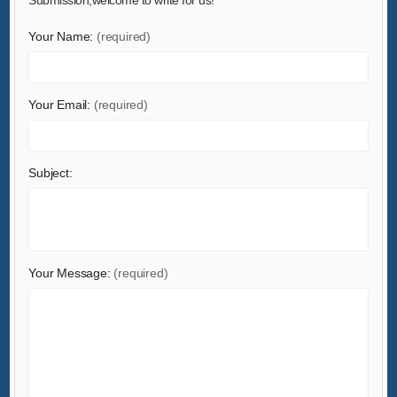
Hardware
Your Name:
(required)
Health & Medical
Home & Garden
Home Appliances
Your Email:
(required)
Lights & Lighting
Luggage, Bags & Cases
Subject:
Machinery
Measurement & Analysis Instruments
Mechanical Parts & Fabrication Services
Minerals & Metallurgy
Your Message:
(required)
Office & School Supplies
Packaging & Printing
Rubber & Plastics
Security & Protection