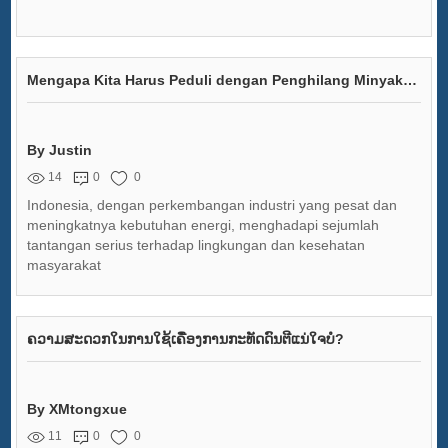
Mengapa Kita Harus Peduli dengan Penghilang Minyak Trafo Vakum Tinggi? Menelusuri Dampak Lingkungan dan Kesehatan di Indonesia!
By Justin
14
0
0
Indonesia, dengan perkembangan industri yang pesat dan
meningkatnya kebutuhan energi, menghadapi sejumlah
tantangan serius terhadap lingkungan dan kesehatan
masyarakat
ຄວາມສະດວກໃນການໃຊ້ເຄື່ອງການກະທັດດົນຕີແນ່ໃຈບໍ?
By XMtongxue
11
0
0