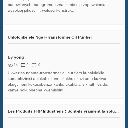
budowlanych ma ogromne znaczenie dla zapewnienia
wysokiej jakości i trwałości konstrukcji
Uhlolojikelele Nge I-Transformer Oil Purifier
By yong
14
0
0
Ukwazisa ngama-transformer oil purifiers kubalulekile
kumabhizinisi ahlukahlukene, ikakhulukazi uma kuziwa
ekugcineni kokusebenza kahle, ukuhlala isikhathi eside,
kanye nokuphepha kwemishini
Les Produits FRP Industriels : Sont-ils vraiment la solution durable dont notre région a besoin ?