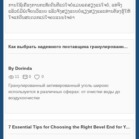
ການໃຊ້ເຄື່ອງການກະທັດດົນຕີແນ່ໃຈບໍ່ແມ່ນແຄ່ສຽງແນ່ໃຈບໍ່, ແທ່ຈິງ
ແລ້ວບໍ່ມີພໍເຈົ່ຍນວິແບບ ແລ້ວຈັງສຽງແບບບໍ່ຊຽງສຽງແລະທ່ານຕ້ອງຮູ້ໃຫ້
ໃຈແກ່ດິນສະດວກແນ່ໃຈຄະແນນໄຈຄ່າ
Как выбрать надежного поставщика гранулированного активированного угля?
By Dorinda
11
0
0
Гранулированный активированный уголь широко
используется в различных сферах: от очистки воды до
воздухоочистки
7 Essential Tips for Choosing the Right Bevel End for Your Project