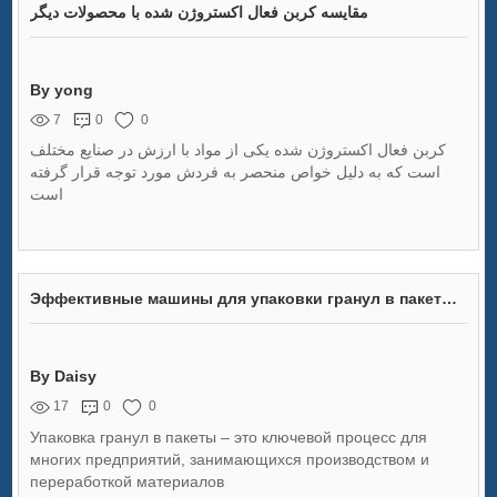
مقایسه کربن فعال اکستروژن شده با محصولات دیگر
By yong
7
0
0
کربن فعال اکستروژن شده یکی از مواد با ارزش در صنایع مختلف
است که به دلیل خواص منحصر به فردش مورد توجه قرار گرفته
است
Эффективные машины для упаковки гранул в пакеты: как выбрать лучшее решение для вашего бизнеса
By Daisy
17
0
0
Упаковка гранул в пакеты – это ключевой процесс для
многих предприятий, занимающихся производством и
переработкой материалов