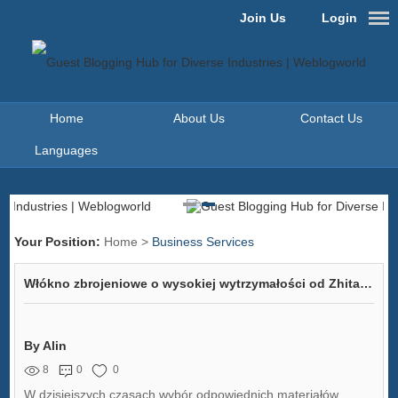
Join Us
Login
Home
About Us
Contact Us
Languages
Your Position:
Home
>
Business Services
Włókno zbrojeniowe o wysokiej wytrzymałości od Zhitai – klucz do efektywnej budowy
By Alin
8
0
0
W dzisiejszych czasach wybór odpowiednich materiałów