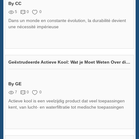
By CC
5
0
0
Dans un monde en constante évolution, la durabilité devient
une nécessité impérieuse
Geëxtrudeerde Actieve Kool: Wat je Moet Weten Over dit Innovatieve Product van Zhengying
By GE
7
0
0
Actieve kool is een veelzijdig product dat veel toepassingen
kent, van lucht- en waterfiltratie tot medische toepassingen