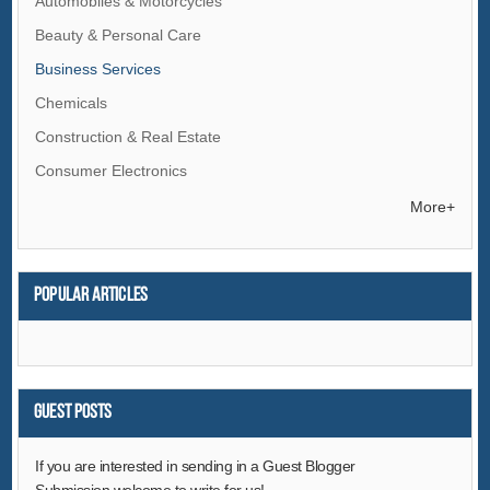
Automobiles & Motorcycles
Beauty & Personal Care
Business Services
Chemicals
Construction & Real Estate
Consumer Electronics
Electrical Equipment & Supplies
More+
Electronic Components & Supplies
Energy
Popular articles
Environment
Excess Inventory
Fashion Accessories
Food & Beverage
Guest Posts
Furniture
If you are interested in sending in a Guest Blogger
Gifts & Crafts
Submission,welcome to write for us!